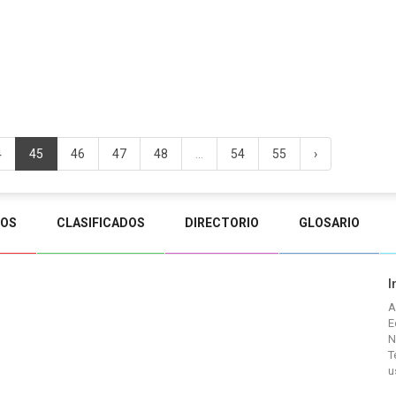
4
45
46
47
48
...
54
55
›
TOS
CLASIFICADOS
DIRECTORIO
GLOSARIO
I
A
E
N
T
u