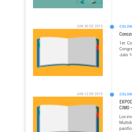
JUN 30 DE 2015
COLOM
Conozc
1er. C
Congre
Julio 
JUN 12 DE 2015
COLOM
EXPODE
CIMO 
Los inv
Multid
pacific