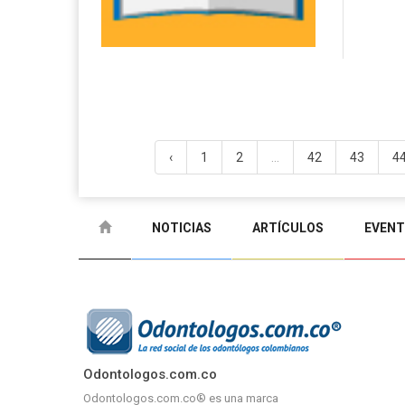
‹
1
2
...
42
43
4
NOTICIAS
ARTÍCULOS
EVEN
Odontologos.com.co
Odontologos.com.co® es una marca