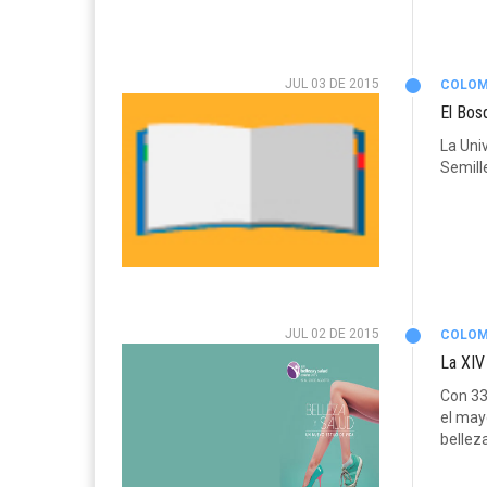
JUL 03 DE 2015
COLOM
El Bos
La Univ
Semill
JUL 02 DE 2015
COLOM
La XIV
Con 330
el may
belleza