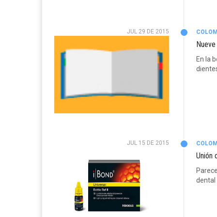
JUL 29 DE 2015
COLOM
Nueve 
En la b
diente
JUL 15 DE 2015
COLOM
Unión 
Parecen
dental