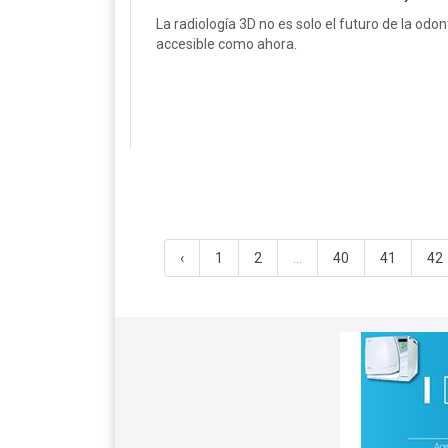
La radiología 3D no es solo el futuro de la odo
accesible como ahora.
‹
1
2
...
40
41
42