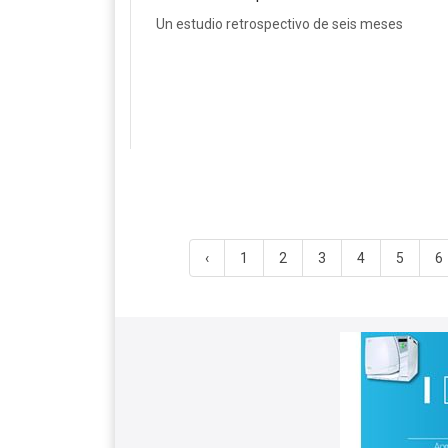
Un estudio retrospectivo de seis meses
‹
1
2
3
4
5
6