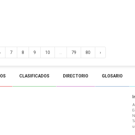
6
7
8
9
10
...
79
80
›
TOS
CLASIFICADOS
DIRECTORIO
GLOSARIO
I
A
E
N
T
u