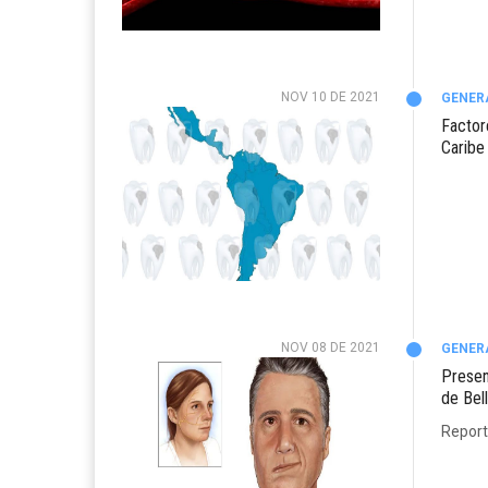
NOV 10 DE 2021
GENER
Factor
Caribe
NOV 08 DE 2021
GENER
Present
de Bell
Report