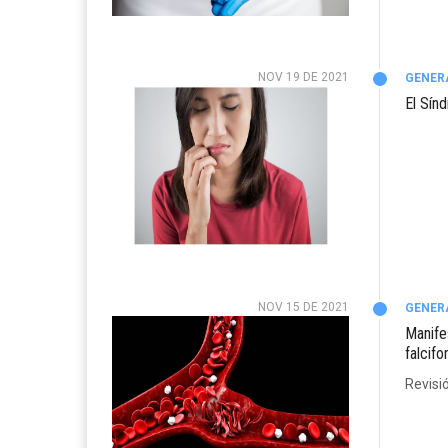
NOV 19 DE 2021
GENER
El Sín
NOV 15 DE 2021
GENER
Manife
falcif
Revisi