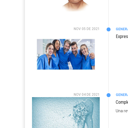
NOV 05 DE 2021
GENER
Expres
NOV 04 DE 2021
GENER
Comple
Una re