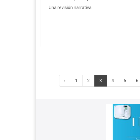
Una revisión narrativa
‹
1
2
3
4
5
6