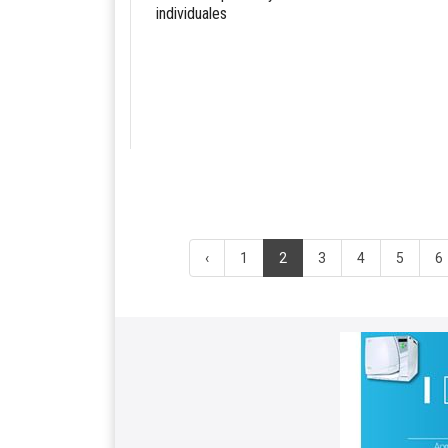
individuales
‹
1
2
3
4
5
6