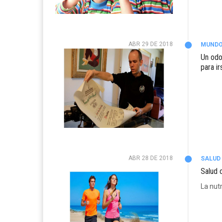
ABR 29 DE 2018
MUND
Un odon
para i
ABR 28 DE 2018
SALUD 
Salud 
La nut