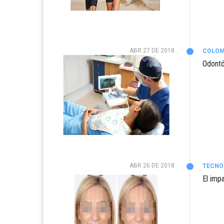
ABR 27 DE 2018
COLOM
Odontó
ABR 26 DE 2018
TECNO
El impa