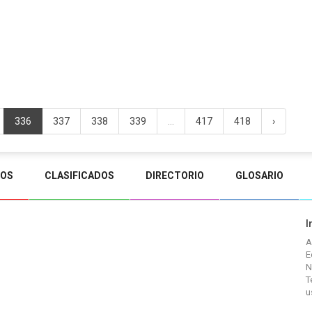
336
337
338
339
...
417
418
›
TOS
CLASIFICADOS
DIRECTORIO
GLOSARIO
I
A
E
N
T
u