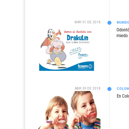
MAY 01 DE 2018
MUND
Odontó
miedo a
ABR 30 DE 2018
COLOM
En Col