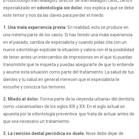
El odontólogo Iván Malagón, director de Iván Malagón Clinic, centro
especializado en
odontología sin dolor
, nos explica a qué se debe
este temor y nos da las claves para perder el miedo:
1. Una mala experiencia previa:
En realidad, esto se produce en
una mínima parte de los casos. Si has tenido una mala experiencia
en el pasado, cambia de especialista y cuando pidas cita con un
nuevo odontólogo explícale la situación y valora con él la posibilidad
de tener antes un intercambio de impresiones en el que tú puedas
transmitirle qué te inquieta y puedas asegurarte de que lo entiende
y asume esta situación como parte del tratamiento. La salud de tus
dientes y tu salud en general merecen que el especialista te
escuche y conozca tus temores.
2. Miedo al dolor:
Forma parte de la «leyenda urbana» del dentista
como «sacamuelas» de los siglos XIX y XX. En el siglo actual se
apuesta por la odontología preventiva: que trata de actuar antes de
que sea necesario un tratamiento.
3. La revisión dental periódica no duele.
Nose debe dejar de