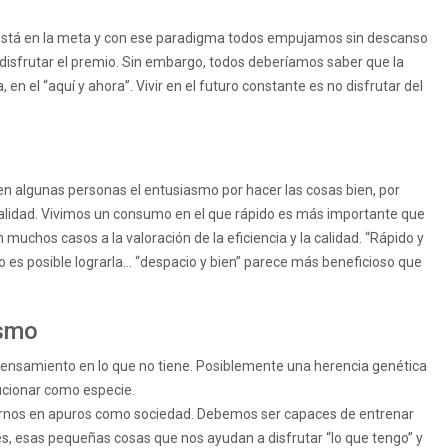
está en la meta y con ese paradigma todos empujamos sin descanso
 disfrutar el premio. Sin embargo, todos deberíamos saber que la
, en el “aquí y ahora”. Vivir en el futuro constante es no disfrutar del
n algunas personas el entusiasmo por hacer las cosas bien, por
a calidad. Vivimos un consumo en el que rápido es más importante que
muchos casos a la valoración de la eficiencia y la calidad. “Rápido y
 es posible lograrla… “despacio y bien” parece más beneficioso que
ismo
ensamiento en lo que no tiene. Posiblemente una herencia genética
lucionar como especie.
nernos en apuros como sociedad. Debemos ser capaces de entrenar
s, esas pequeñas cosas que nos ayudan a disfrutar “lo que tengo” y