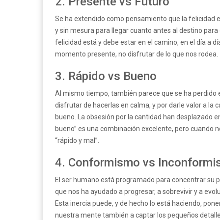
2. Presente vs Futuro
Se ha extendido como pensamiento que la felicidad 
y sin mesura para llegar cuanto antes al destino para
felicidad está y debe estar en el camino, en el día a día
momento presente, no disfrutar de lo que nos rodea.
3. Rápido vs Bueno
Al mismo tiempo, también parece que se ha perdido e
disfrutar de hacerlas en calma, y por darle valor a l
bueno. La obsesión por la cantidad han desplazado en 
bueno” es una combinación excelente, pero cuando no
“rápido y mal”.
4. Conformismo vs Inconform
El ser humano está programado para concentrar su p
que nos ha ayudado a progresar, a sobrevivir y a evo
Esta inercia puede, y de hecho lo está haciendo, po
nuestra mente también a captar los pequeños detalle