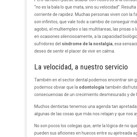
“no es la bala lo que mata, sino su velocidad”. Resul
corriente de rapidez. Muchas personas viven con la fa
son infinitos, que vale todo a cambio de conseguir má
agobio, el multiempleo o las multitareas, las prisas 
en ocasiones silenciosamente, a la capacidad biológi
sufridores del
síndrome de la nostalgia
, esa sensaci
deseo de sentir el placer de vivir en calma.
La velocidad, a nuestro servicio
También en el sector dental podemos encontrar sin g
podemos obviar que la
odontología
también disfruta 
consecuencias de un crecimiento desmesurado y de 
Muchos dentistas tenemos una agenda tan apretada d
algunas de las cosas que más nos relajan y que nos a
No son pocos los colegas que, ante la lógica de no qu
pueden sus aficiones en huecos entre su ajetreada agen