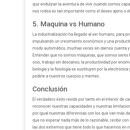
que endulzan la aventura de vivir cuando somos capace
nos rodea es tan importante como el deseo ajeno o e
5. Maquina vs Humano
La industrialización ha llegado al ser humano, para p
impulsando un crecimiento económico y una productiv
modo automático, muchas veces sin darnos cuenta y s
Entender que no somos máquinas, que somos seres hu
ocio, trabajo sin descanso, la productividad por enci
biología y la fisiología se sustituyen por la electróni
pedirle a nuestros cuerpos y mentes.
Conclusión
El verdadero éxito reside por tanto en el interior de
reconocer nuestras capacidades y nuestras limitaci
por igual nuestras diferencias con los que van más d
que no esperar nada más de lo razonable, recibir con 
las dos extremos que tiene todo lo que hacemos en nu